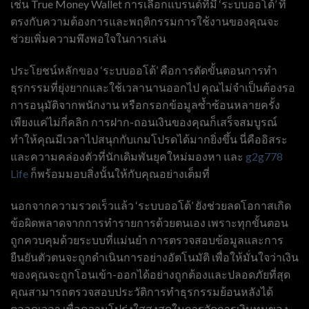
เช่น True Money Wallet การเลือกแบรนด์ที่มี ‘ระบบออโต้’ ที่
ตรงกับความต้องการและพฤติกรรมการใช้งานของคุณจะ
ช่วยเพิ่มความพึงพอใจในการเล่น
ประโยชน์หลักของ ‘ระบบออโต้’ คือการตัดขั้นตอนการทำ
ธุรกรรมที่ยุ่งยากและใช้เวลานานออกไป คุณไม่จำเป็นต้องรอ
การอนุมัติจากพนักงาน หรือกรอกข้อมูลซ้ำซ้อนหลายครั้ง
เพียงแค่ไม่กี่คลิก การฝาก-ถอนเงินของคุณก็เสร็จสมบูรณ์
ทำให้คุณมีเวลาไปสนุกกับเกมโปรดได้มากยิ่งขึ้น นี่คืออิสระ
และความคล่องตัวที่นักเดิมพันยุคใหม่มองหา และ
g2g778
Life
ก็พร้อมมอบสิ่งนั้นให้กับคุณอย่างเต็มที่
นอกจากความรวดเร็วแล้ว ‘ระบบออโต้’ ยังช่วยลดโอกาสเกิด
ข้อผิดพลาดจากการทำรายการด้วยตนเอง เพราะทุกขั้นตอน
ถูกควบคุมด้วยระบบที่แม่นยำ การตรวจสอบข้อมูลและการ
ยืนยันตัวตนจะถูกดำเนินการอย่างอัตโนมัติ เพื่อให้มั่นใจว่าเงิน
ของคุณจะถูกโอนเข้า-ออกได้อย่างถูกต้องและปลอดภัยที่สุด
คุณสามารถตรวจสอบประวัติการทำธุรกรรมย้อนหลังได้
ตลอดเวลา เพื่อความโปร่งใสสูงสุดในการจัดการเงินทุนของ