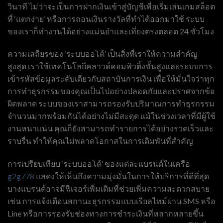
วินาที ไม่ว่าจะเป็นการฝากเงินเข้าสู่บัญชีเพื่อเริ่มเล่นเกมสล็อต
ที่ ‘แตกง่าย’ หรือการถอนเงินรางวัลที่ทำได้ออกมาใช้ ระบบ
ของเราก็ทำงานได้อย่างแม่นยำและเที่ยงตรงตลอด 24 ชั่วโมง
ความเสถียรของ ‘ระบบออโต้’ เป็นสิ่งที่เราให้ความสำคัญ
สูงสุด เราใช้เทคโนโลยีคลาวด์คอมพิวติ้งขั้นสูงและระบบการ
เข้ารหัสข้อมูลระดับเดียวกับสถาบันการเงิน เพื่อให้มั่นใจว่าทุก
การทำธุรกรรมของคุณเป็นไปอย่างปลอดภัยและปราศจากข้อ
ผิดพลาด ระบบของเราสามารถรองรับปริมาณการทำธุรกรรม
จำนวนมากพร้อมกันได้อย่างไม่มีสะดุด แม้ในช่วงเวลาที่มีผู้ใช้
งานหนาแน่น คุณก็ยังสามารถทำรายการได้อย่างรวดเร็วและ
ราบรื่น ทำให้คุณไม่พลาดโอกาสในการเดิมพันที่สำคัญ
การเปรียบเทียบ ‘ระบบออโต้’ ของแต่ละแบรนด์ในเครือ
g2g778
แสดงให้เห็นถึงความมุ่งมั่นในการให้บริการที่ดีที่สุด
บางแบรนด์อาจมีฟีเจอร์เพิ่มเติมที่ช่วยเพิ่มความสะดวกสบาย
เช่น การแจ้งเตือนสถานะธุรกรรมแบบเรียลไทม์ผ่าน SMS หรือ
Line หรือการรองรับช่องทางการชำระเงินที่หลากหลายขึ้น