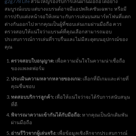
g2g778 Life
ส่วนใหญ่รองรับการเล่นผ่านมือถือได้อย่าง
สมบูรณ์แบบ แต่บางแบรนด์อาจมีแอปพลิเคชันเฉพาะ หรือมี
การปรับแต่งหน้าจอให้เหมาะกับการเล่นบนสมาร์ทโฟนที่แตก
ต่างกันออกไป หากคุณเป็นผู้ที่ชอบเล่นเกมผ่านมือถือ ควร
ตรวจสอบให้แน่ใจว่าแบรนด์ที่คุณเลือกสามารถมอบ
ประสบการณ์การเล่นที่ราบรื่นและไม่มีสะดุดบนอุปกรณ์ของ
คุณ
ตรวจสอบใบอนุญาต:
เพื่อความมั่นใจในความน่าเชื่อถือ
ของแพลตฟอร์ม
ประเมินความหลากหลายของเกม:
เลือกที่มีเกมและค่ายที่
คุณชื่นชอบ
ทดสอบบริการลูกค้า:
เพื่อให้แน่ใจว่าจะได้รับการสนับสนุน
ที่ดี
พิจารณาความเข้ากันได้กับมือถือ:
หากคุณเป็นนักเดิมพัน
ผ่านมือถือ
อ่านรีวิวจากผู้เล่นจริง:
เพื่อข้อมูลเชิงลึกจากประสบการณ์