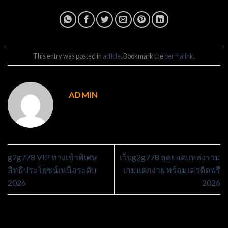
This entry was posted in
article
. Bookmark the
permalink
.
ADMIN
g2g778 VIP ทางเข้าพิเศษ
เว็บg2g778 สุดยอดแหล่งรวม
สิทธิประโยชน์เหนือระดับ
เกมแตกง่าย พร้อมเครดิตฟรี
2026
2026