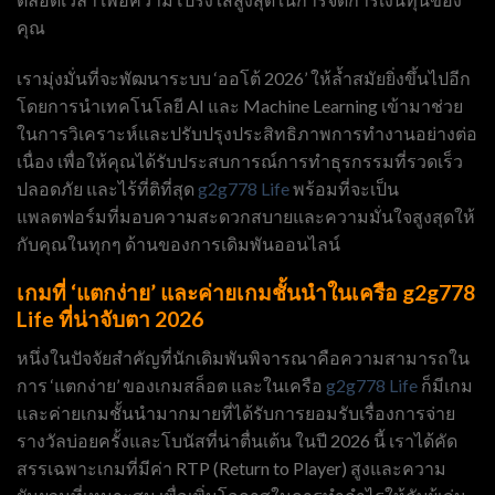
คุณ
เรามุ่งมั่นที่จะพัฒนาระบบ ‘ออโต้ 2026’ ให้ล้ำสมัยยิ่งขึ้นไปอีก
โดยการนำเทคโนโลยี AI และ Machine Learning เข้ามาช่วย
ในการวิเคราะห์และปรับปรุงประสิทธิภาพการทำงานอย่างต่อ
เนื่อง เพื่อให้คุณได้รับประสบการณ์การทำธุรกรรมที่รวดเร็ว
ปลอดภัย และไร้ที่ติที่สุด
g2g778 Life
พร้อมที่จะเป็น
แพลตฟอร์มที่มอบความสะดวกสบายและความมั่นใจสูงสุดให้
กับคุณในทุกๆ ด้านของการเดิมพันออนไลน์
เกมที่ ‘แตกง่าย’ และค่ายเกมชั้นนำในเครือ g2g778
Life ที่น่าจับตา 2026
หนึ่งในปัจจัยสำคัญที่นักเดิมพันพิจารณาคือความสามารถใน
การ ‘แตกง่าย’ ของเกมสล็อต และในเครือ
g2g778 Life
ก็มีเกม
และค่ายเกมชั้นนำมากมายที่ได้รับการยอมรับเรื่องการจ่าย
รางวัลบ่อยครั้งและโบนัสที่น่าตื่นเต้น ในปี 2026 นี้ เราได้คัด
สรรเฉพาะเกมที่มีค่า RTP (Return to Player) สูงและความ