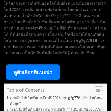
ในโลกของการเดิมพันออนไลน์ที่เปลี่ยนแปลงไปอย่างรวดเร็ว
ในปี 2026 การเลือกแพลตฟอร์มที่ตอบโจทย์ความต้องการ
ส่วนบุคคลเป็นสิ่งสำคัญอย่างยิ่ง
g2g778 Life
คือแหล่งรวม
การเปรียบเทียบโปรโมชั่นเด็ดจากเครือข่าย
g2g778
ที่มุ่งเน้น
การนำเสนอ ‘เครดิตฟรี’, ระบบ ‘ไม่มีขั้นต่ำ’ และเทคโนโลยี ‘ออ
โต้’ ที่ทันสมัยที่สุด บทความนี้จะเจาะลึกเพื่อช่วยให้คุณตัดสิน
ใจได้อย่างชาญฉลาด ว่าแบรนด์ไหนในเครือ g2g778 Life จะ
มอบประสบการณ์การเดิมพันที่คุ้มค่าและตรงใจคุณมากที่สุด
ไม่ว่าคุณจะเป็นนักเดิมพันมือใหม่หรือผู้เล่นระดับเซียน
ดูตัวเลือกที่แนะนำ
Table of Contents
เจาะลึกโปรโมชั่นเครดิตฟรี 2026 จาก g2g778 Life: ค่ายไหน
คุ้มสุด?
ระบบไม่มีขั้นต่ำ: อิสระทางการเงินในการเดิมพันกับ g2g778