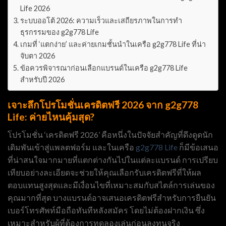
Life 2026
ระบบออโต้ 2026: ความเร็วและเสถียรภาพในการทำ
ธุรกรรมของ g2g778 Life
เกมที่ ‘แตกง่าย’ และค่ายเกมชั้นนำในเครือ g2g778 Life ที่น่า
จับตา 2026
ข้อควรพิจารณาก่อนเลือกแบรนด์ในเครือ g2g778 Life
สำหรับปี 2026
เจาะลึกโปรโมชั่นเครดิตฟรี 2026 จาก g2g778
Life: ค่ายไหนคุ้มสุด?
โปรโมชั่น ‘เครดิตฟรี 2026’ คือหนึ่งในปัจจัยสำคัญที่ดึงดูดนัก
เดิมพันเข้าสู่แพลตฟอร์ม และในเครือ
g2g778 Life
ก็มีข้อเสนอ
ที่น่าสนใจมากมายที่แตกต่างกันไปในแต่ละแบรนด์ การเปรียบ
เทียบอย่างละเอียดจะช่วยให้คุณเลือกรับเครดิตฟรีที่ให้ผล
ตอบแทนสูงสุดและมีเงื่อนไขที่เหมาะสมกับสไตล์การเล่นของ
คุณมากที่สุด บางแบรนด์อาจเสนอเครดิตฟรีสำหรับการยืนยัน
เบอร์โทรศัพท์มือถือทันทีหลังสมัคร โดยไม่ต้องฝากเงิน ซึ่ง
เหมาะสำหรับผู้ที่ต้องการทดลองเล่นก่อนลงทุนจริง