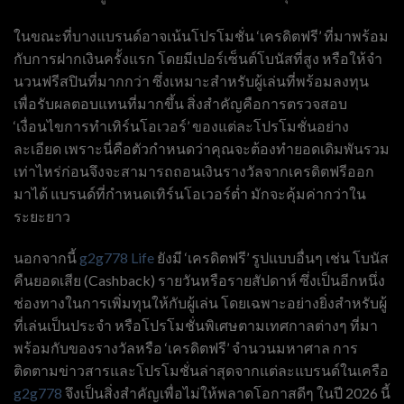
ในขณะที่บางแบรนด์อาจเน้นโปรโมชั่น ‘เครดิตฟรี’ ที่มาพร้อม
กับการฝากเงินครั้งแรก โดยมีเปอร์เซ็นต์โบนัสที่สูง หรือให้จำ
นวนฟรีสปินที่มากกว่า ซึ่งเหมาะสำหรับผู้เล่นที่พร้อมลงทุน
เพื่อรับผลตอบแทนที่มากขึ้น สิ่งสำคัญคือการตรวจสอบ
‘เงื่อนไขการทำเทิร์นโอเวอร์’ ของแต่ละโปรโมชั่นอย่าง
ละเอียด เพราะนี่คือตัวกำหนดว่าคุณจะต้องทำยอดเดิมพันรวม
เท่าไหร่ก่อนจึงจะสามารถถอนเงินรางวัลจากเครดิตฟรีออก
มาได้ แบรนด์ที่กำหนดเทิร์นโอเวอร์ต่ำ มักจะคุ้มค่ากว่าใน
ระยะยาว
นอกจากนี้
g2g778 Life
ยังมี ‘เครดิตฟรี’ รูปแบบอื่นๆ เช่น โบนัส
คืนยอดเสีย (Cashback) รายวันหรือรายสัปดาห์ ซึ่งเป็นอีกหนึ่ง
ช่องทางในการเพิ่มทุนให้กับผู้เล่น โดยเฉพาะอย่างยิ่งสำหรับผู้
ที่เล่นเป็นประจำ หรือโปรโมชั่นพิเศษตามเทศกาลต่างๆ ที่มา
พร้อมกับของรางวัลหรือ ‘เครดิตฟรี’ จำนวนมหาศาล การ
ติดตามข่าวสารและโปรโมชั่นล่าสุดจากแต่ละแบรนด์ในเครือ
g2g778
จึงเป็นสิ่งสำคัญเพื่อไม่ให้พลาดโอกาสดีๆ ในปี 2026 นี้