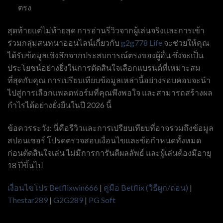
ตรง
สุดท้ายแต่ไม่ท้ายสุด การอ่านรีวิวจากผู้เล่นจริงและการเข้า
ร่วมกลุ่มสนทนาออนไลน์เกี่ยวกับ
g2g778 Life
จะช่วยให้คุณ
ได้รับข้อมูลเชิงลึกจากประสบการณ์ตรงของผู้อื่น ซึ่งจะเป็น
ประโยชน์อย่างยิ่งในการตัดสินใจเลือกแบรนด์ที่เหมาะสม
ที่สุดกับคุณ การเปรียบเทียบข้อมูลเหล่านี้อย่างรอบคอบจะนำ
ไปสู่การเลือกแพลตฟอร์มที่คุณพึงพอใจ และสามารถสร้างผล
กำไรได้อย่างยั่งยืนในปี 2026 นี้
ข้อควรระวัง: นี่คือรีวิวและการเปรียบเทียบที่อาจรวมถึงข้อมูล
สปอนเซอร์ โปรดตรวจสอบเงื่อนไขและข้อกำหนดทั้งหมด
ก่อนตัดสินใจเล่น ไม่มีการการันตีผลลัพธ์ และผู้เล่นต้องมีอายุ
18 ปีขึ้นไป
เงื่อนไขโปร Betflixwin666
|
คู่มือ Betflix (วิธีผูก/ถอน)
|
Thestar289
|
G2G289
|
PG Soft