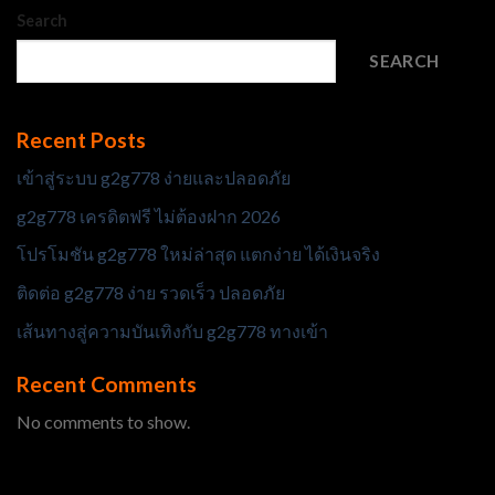
Search
SEARCH
Recent Posts
เข้าสู่ระบบ g2g778 ง่ายและปลอดภัย
g2g778 เครดิตฟรี ไม่ต้องฝาก 2026
โปรโมชัน g2g778 ใหม่ล่าสุด แตกง่าย ได้เงินจริง
ติดต่อ g2g778 ง่าย รวดเร็ว ปลอดภัย
เส้นทางสู่ความบันเทิงกับ g2g778 ทางเข้า
Recent Comments
No comments to show.