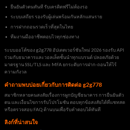
ยืนยันตัวตนทันที รับเครดิตฟรีไม่ต้องรอ
ระบบเสถียร รองรับผู้เล่นพร้อมกันหลักแสนราย
การฝากถอนรวดเร็วที่สุดในไทย
ทีมงานมืออาชีพตอบไวทุกช่องทาง
ระบบออโต้ของ g2g778 อัปเดตเวอร์ชันใหม่ 2026 รองรับ API
ร่วมกับธนาคารและวอลเล็ตชั้นนำทุกแบรนด์ ปลอดภัยด้วย
มาตรฐาน SSL/TLS และ MFA ยกระดับการฝาก-ถอนให้ไร้
ความกังวล
คำถามพบบ่อยเกี่ยวกับการติดต่อ g2g778
สมาชิกหลายคนสงสัยเรื่องการผูกบัญชีธนาคาร การยืนยันตัว
ตน และเงื่อนไขการรับโปรโมชัน ตอบทุกข้อสงสัยได้ที่แชทสด
หรือตรวจสอบ FAQ ด้านบนเพื่อรับคำตอบได้ทันที
ลิงก์ที่น่าสนใจ